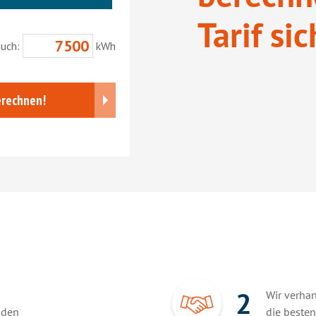
Tarif si
2
Wir verha
nden
die besten