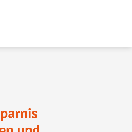
sparnis
en und