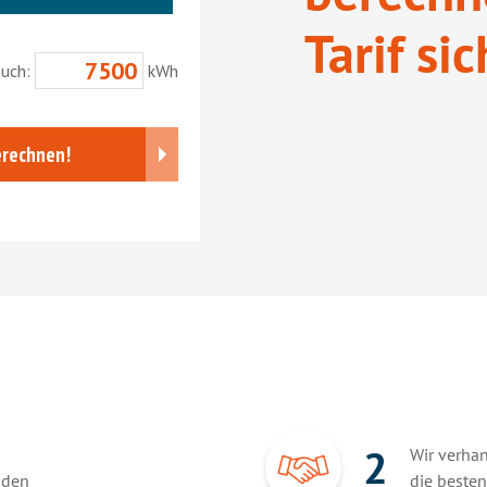
Tarif si
2
Wir verha
nden
die besten