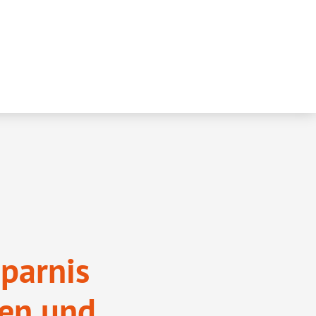
sparnis
en und