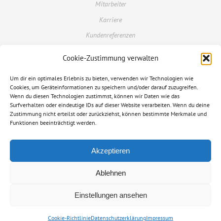
Mitarbeiter
Karriere
Kundenreferenzen
Cookie-Zustimmung verwalten
Kundenportal
Um dir ein optimales Erlebnis zu bieten, verwenden wir Technologien wie
Kontakt
Cookies, um Geräteinformationen zu speichern und/oder darauf zuzugreifen.
Glossar
Wenn du diesen Technologien zustimmst, können wir Daten wie das
Surfverhalten oder eindeutige IDs auf dieser Website verarbeiten. Wenn du deine
FAQ
Zustimmung nicht erteilst oder zurückziehst, können bestimmte Merkmale und
Funktionen beeinträchtigt werden.
Datenschutzerklärung
Informationspflichten
Akzeptieren
Impressum
Ablehnen
© 2026 Ampere AG
Einstellungen ansehen
Cookie-Richtlinie
Datenschutzerklärung
Impressum